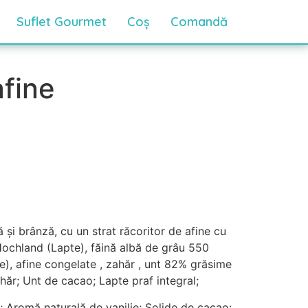
Suflet Gourmet
Coș
Comandă
fine
 și brânză, cu un strat răcoritor de afine cu
Hochland (Lapte), făină albă de grâu 550
e), afine congelate , zahăr , unt 82% grăsime
hăr; Unt de cacao; Lapte praf integral;
a; Aromă naturală de vanilie; Solide de cacao: