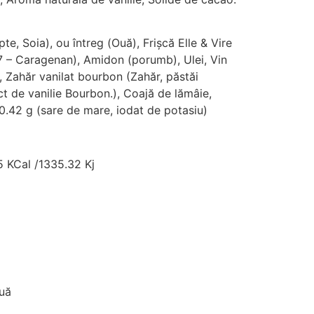
e, Soia), ou întreg (Ouă), Frișcă Elle & Vire
07 – Caragenan), Amidon (porumb), Ulei, Vin
, Zahăr vanilat bourbon (Zahăr, păstăi
ct de vanilie Bourbon.), Coajă de lămâie,
0.42 g (sare de mare, iodat de potasiu)
5 KCal /1335.32 Kj
g
uă