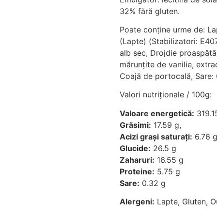
32% fără gluten.
Poate conține urme de: Lapt
(Lapte) (Stabilizatori: E4
alb sec, Drojdie proaspătă
mărunțite de vanilie, extra
Coajă de portocală, Sare: 
Valori nutriționale / 100g:
Valoare energetică:
319.1
Grăsimi:
17.59 g,
Acizi grași saturați:
6.76 
Glucide:
26.5 g
Zaharuri:
16.55 g
Proteine:
5.75 g
Sare:
0.32 g
Alergeni:
Lapte, Gluten, O