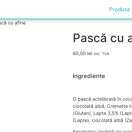
Produse
scă cu afine
Pască cu a
60,00
lei
incl. TVA
Ingrediente
O pască echilibrată în cocă
ciocolată albă, Cremette 
(Gluten), Lapte 3,5% (Lapt
(Lapte), ciocolată albă (Za
Emulgator: lecitină de soi