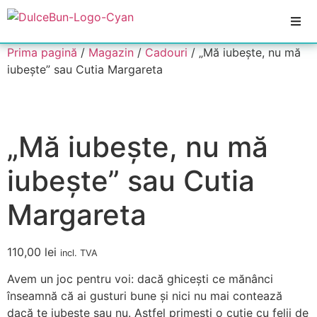
Prima pagină
/
Magazin
/
Cadouri
/ „Mă iubește, nu mă
iubește” sau Cutia Margareta
„Mă iubește, nu mă
iubește” sau Cutia
Margareta
110,00
lei
incl. TVA
Avem un joc pentru voi: dacă ghicești ce mănânci
înseamnă că ai gusturi bune și nici nu mai contează
dacă te iubește sau nu. Astfel primești o cutie cu felii de