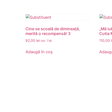
Cine se scoală de dimineață,
„Mă iu
merită o recompensă! 3
Cutia 
92,00
lei
110,00
incl. TVA
Adaugă în coș
Adaugă