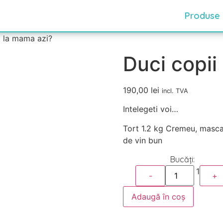
Produse
i la mama azi?
Duci copii
190,00
lei
incl. TVA
Intelegeti voi…
Tort 1.2 kg Cremeu, mascar
de vin bun
1
-
+
Adaugă în coș