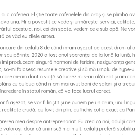
 o cafenea. El știe toate cafenelele din oraș și se plimbă avi
ndva una. Mi-a povestit ce vede și urmărește: servicii, calitate,
rful acestuia, noi, cei din spate, vedem ce e sub apă. Ne vom 
Iată ce văd eu zilele astea.
oricare din ceilalți 8 de când m-am așezat pe acest drum al a
 sau părinte. 2020 a fost anul speranței de la lună la lună, hai
lună îmi produceam singură hormoni de fericire, nesiguranța g
 să-mi folosesc resursele creative și să mă umplu de hype-ul fl
cu care mi-am dorit o viață să lucrez mi s-au alăturat și am c
âns cu bulbuci când n-am mai avut bani de salarii și a trebuit
 încredere în statul român, că va face lucrul corect.
vor fi așezat, se vor fi liniștit și ne punem pe un drum, unul în
realitate crudă, au lovit din plin, au închis cutia exact ca Pa
ărerea mea despre antreprenoriat. Eu cred că noi, adulții care
valoroși, doar că unii riscă mai mult, ceilalți preferă stabilitatea