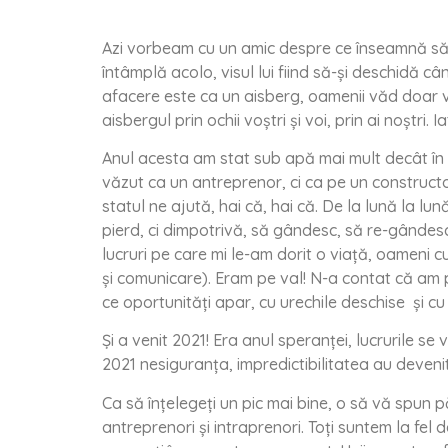
Azi vorbeam cu un amic despre ce înseamnă să ai
întâmplă acolo, visul lui fiind să-și deschidă câ
afacere este ca un aisberg, oamenii văd doar vâ
aisbergul prin ochii voștri și voi, prin ai noștri. 
Anul acesta am stat sub apă mai mult decât în 
văzut ca un antreprenor, ci ca pe un constructor
statul ne ajută, hai că, hai că. De la lună la 
pierd, ci dimpotrivă, să gândesc, să re-gândesc,
lucruri pe care mi le-am dorit o viață, oameni 
și comunicare). Eram pe val! N-a contat că am pl
ce oportunități apar, cu urechile deschise și cu
Și a venit 2021! Era anul speranței, lucrurile se 
2021 nesiguranța, impredictibilitatea au devenit 
Ca să înțelegeți un pic mai bine, o să vă spun p
antreprenori și intraprenori. Toți suntem la fel de 