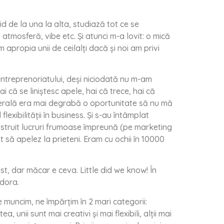
d de la una la alta, studiază tot ce se
 atmosferă, vibe etc. Și atunci m-a lovit: o mică
apropia unii de ceilalți dacă și noi am privi
ntreprenoriatului, deși niciodată nu m-am
 că se liniștesc apele, hai că trece, hai că
enerală era mai degrabă o oportunitate să nu mă
exibilității în business. Și s-au întâmplat
onstruit lucruri frumoase împreună (pe marketing
 să apelez la prieteni. Eram cu ochii în 10000
gust, dar măcar e ceva. Little did we know! În
ndora.
 muncim, ne împărțim în 2 mari categorii:
, unii sunt mai creativi și mai flexibili, alții mai