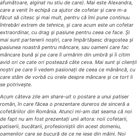
afumătoare, alginat nu stiu de care). Mai este Alexandra,
care a venit în echipă ca ajutor de cofetar și care m-a
făcut să citesc și mai mult, pentru că îmi pune continuu
întrebări extrem de tehnice, și care acum este un cofetar
extraordinar, cu drag și pasiune pentru ceea ce face. Și
mai sunt partenerii noștri, care împărtăşesc dragostea și
pasiunea noastră pentru mâncare, sau oameni care fac
mâncare bună și pe care îi urmărim din umbră și îi citim
avid ori ce cate ori postează câte ceva. Mai sunt și clienții
noștri pe care îi vedem pasionați de ceea ce mănâncă, cu
care stăm de vorbă cu orele despre mâncare și ce tort li
se potrivește.
Acum câteva zile am share-uit o postare a unui patiser
român, în care făcea o prezentare dureros de sinceră a
cofetăriilor din România. Atunci mi-am dat seama că noi
de fapt nu am fost prezentați unii altora: noii cofetarii,
patiserii, bucătarii, profesioniștii din acest domeniu,
oamenilor care se bucură de ce ne iese din mâini. Noi