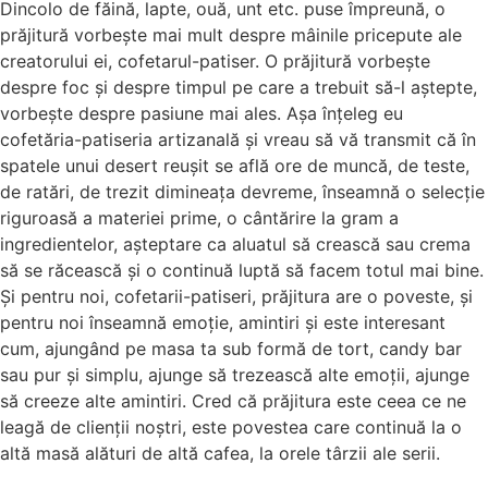
Dincolo de făină, lapte, ouă, unt etc. puse împreună, o
prăjitură vorbește mai mult despre mâinile pricepute ale
creatorului ei, cofetarul-patiser. O prăjitură vorbește
despre foc și despre timpul pe care a trebuit să-l aștepte,
vorbește despre pasiune mai ales. Așa înțeleg eu
cofetăria-patiseria artizanală și vreau să vă transmit că în
spatele unui desert reușit se află ore de muncă, de teste,
de ratări, de trezit dimineața devreme, înseamnă o selecție
riguroasă a materiei prime, o cântărire la gram a
ingredientelor, așteptare ca aluatul să crească sau crema
să se răcească și o continuă luptă să facem totul mai bine.
Și pentru noi, cofetarii-patiseri, prăjitura are o poveste, și
pentru noi înseamnă emoție, amintiri și este interesant
cum, ajungând pe masa ta sub formă de tort, candy bar
sau pur și simplu, ajunge să trezească alte emoții, ajunge
să creeze alte amintiri. Cred că prăjitura este ceea ce ne
leagă de clienții noștri, este povestea care continuă la o
altă masă alături de altă cafea, la orele târzii ale serii.