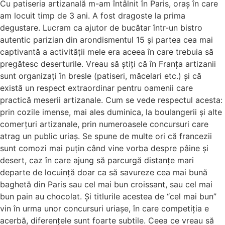
Cu patiseria artizanală m-am întâlnit în Paris, oraș în care
am locuit timp de 3 ani. A fost dragoste la prima
degustare. Lucram ca ajutor de bucătar într-un bistro
autentic parizian din arondismentul 15 și partea cea mai
captivantă a activității mele era aceea în care trebuia să
pregătesc deserturile. Vreau să știți că în Franța artizanii
sunt organizați în bresle (patiseri, măcelari etc.) și că
există un respect extraordinar pentru oamenii care
practică meserii artizanale. Cum se vede respectul acesta:
prin cozile imense, mai ales duminica, la boulangerii și alte
comerțuri artizanale, prin numeroasele concursuri care
atrag un public uriaș. Se spune de multe ori că francezii
sunt comozi mai puțin când vine vorba despre pâine și
desert, caz în care ajung să parcurgă distanțe mari
departe de locuință doar ca să savureze cea mai bună
baghetă din Paris sau cel mai bun croissant, sau cel mai
bun pain au chocolat. Și titlurile acestea de “cel mai bun”
vin în urma unor concursuri uriașe, în care competiția e
acerbă, diferențele sunt foarte subtile. Ceea ce vreau să