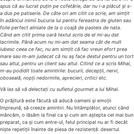
spus că au lucrat puțin pe cofetărie, dar nu i-a plăcut și s-
a dus pe patiserie. De câte ori am citit ce scrie, am simțit
în adâncul inimii bucuria lui pentru fereastra de gluten sau
foile perfect aliniate de la o coajă de pasteis de nata.
Când am citit prima oară textul scris de el mi-au dat
lacrimile. Până acum nu mi-am dat seama cât de mult
iubesc ceea ce fac, nu am simțit că fac vreun efort prea
mare sau m-am judecat că nu aș face destul pentru un tort
sau altul, pentru un client sau altul. Citind ce a scris Mihai,
m-au podidit toate amintirile: bucurii, decepții, nervi,
oboseală, nopți nedormite, aprecieri, critici etc.
Vă las să vă delectați cu sufletul gourmet a lui Mihai.
O prăjitură este făcută să aducă oameni și emoții
împreună, să creeze amintiri. Nu întâmplător, atunci când
mâncăm, o lăsăm la final ca și cum am aștepta cel mai bun
preparat, ca și cum entre-ul, felul principal nu ar fi decât
niște repetiții înainte de piesa de rezistență: desertul.