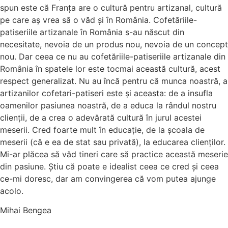
spun este că Franța are o cultură pentru artizanal, cultură
pe care aș vrea să o văd și în România. Cofetăriile-
patiseriile artizanale în România s-au născut din
necesitate, nevoia de un produs nou, nevoia de un concept
nou. Dar ceea ce nu au cofetăriile-patiseriile artizanale din
România în spatele lor este tocmai această cultură, acest
respect generalizat. Nu au încă pentru că munca noastră, a
artizanilor cofetari-patiseri este și aceasta: de a insufla
oamenilor pasiunea noastră, de a educa la rândul nostru
clienții, de a crea o adevărată cultură în jurul acestei
meserii. Cred foarte mult în educație, de la şcoala de
meserii (că e ea de stat sau privată), la educarea clienților.
Mi-ar plăcea să văd tineri care să practice această meserie
din pasiune. Știu că poate e idealist ceea ce cred și ceea
ce-mi doresc, dar am convingerea că vom putea ajunge
acolo.
Mihai Bengea