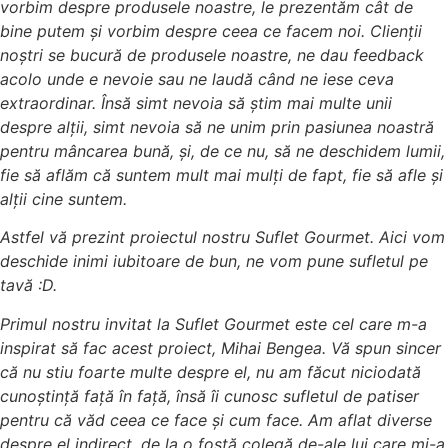
vorbim despre produsele noastre, le prezentăm cât de
bine putem și vorbim despre ceea ce facem noi. Clienții
noștri se bucură de produsele noastre, ne dau feedback
acolo unde e nevoie sau ne laudă când ne iese ceva
extraordinar. Însă simt nevoia să știm mai multe unii
despre alții, simt nevoia să ne unim prin pasiunea noastră
pentru mâncarea bună, și, de ce nu, să ne deschidem lumii,
fie să aflăm că suntem mult mai mulți de fapt, fie să afle și
alții cine suntem.
Astfel vă prezint proiectul nostru Suflet Gourmet. Aici vom
deschide inimi iubitoare de bun, ne vom pune sufletul pe
tavă :D.
Primul nostru invitat la Suflet Gourmet este cel care m-a
inspirat să fac acest proiect, Mihai Bengea. Vă spun sincer
că nu stiu foarte multe despre el, nu am făcut niciodată
cunoștință față în față, însă îi cunosc sufletul de patiser
pentru că văd ceea ce face și cum face. Am aflat diverse
despre el indirect, de la o fostă colegă de-ale lui care mi-a