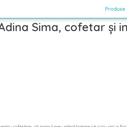
Produse
dina Sima, cofetar şi i
ru cofetărie, că primul meu gând înainte să scriu aici a fost