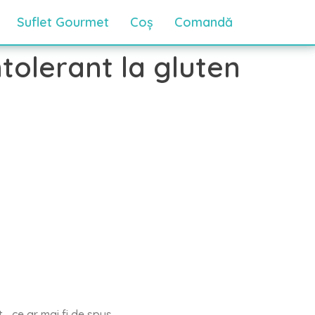
Suflet Gourmet
Coș
Comandă
ntolerant la gluten
… ce ar mai fi de spus.