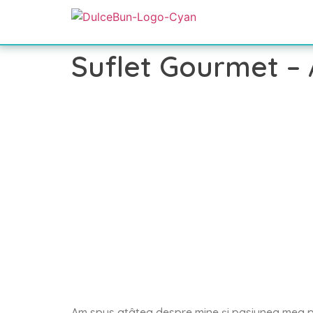
Suflet Gourmet – A
Am spus atâtea despre mine și pasiunea mea pent