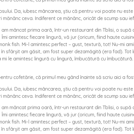
ului. Da, iubesc mâncarea, știu că pentru voi poate nu este 
i mănânc ceva. Indiferent ce mănânc, oricât de scump sau ieft
am mâncat prima oară, într-un restaurant din Tblisi, o supă 
mi amintesc fiecare lingură, vă jur (oricum, fiind haute cuisine,
t monk fish. Mi-l amintesc perfect – gust, textură, tot! Nu-mi a
 în sfârșit am găsit, am fost super dezamăgită (era fad). Tot 
lea mi le amintesc lingură cu lingură, îmbucătură cu îmbucătură
ru cofetărie, că primul meu gând înainte să scriu aici a fost
ului. Da, iubesc mâncarea, știu că pentru voi poate nu este 
i mănânc ceva. Indiferent ce mănânc, oricât de scump sau ieft
am mâncat prima oară, într-un restaurant din Tblisi, o supă 
mi amintesc fiecare lingură, vă jur (oricum, fiind haute cuisine,
t monk fish. Mi-l amintesc perfect – gust, textură, tot! Nu-mi a
 în sfârșit am găsit, am fost super dezamăgită (era fad). Tot 