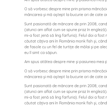
O să vorbesc despre mine prin prisma mâncăcios
mâncarea și mă aștept la bucurie ori de cate or
Sunt pasionată de mâncare de prin 2008, cand 
(atunci am aflat cum se spune praz în engleză). Î
mi-a fost jenă să ling farfuria). Felul doi a fos
căutat câţiva ani în România monk fish și, când
de fasole cu un fel de turtițe de mălai și pe a
eu îl simt ca săpun.
Am spus atâtea despre mine și pasiunea mea pent
O să vorbesc despre mine prin prisma mâncăcios
mâncarea și mă aștept la bucurie ori de cate or
Sunt pasionată de mâncare de prin 2008, cand 
(atunci am aflat cum se spune praz în engleză). Î
mi-a fost jenă să ling farfuria). Felul doi a fos
căutat câţiva ani în România monk fish și, când