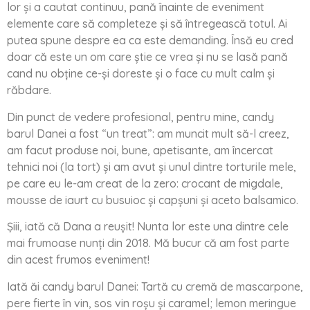
lor și a cautat continuu, pană înainte de eveniment
elemente care să completeze și să întregească totul. Ai
putea spune despre ea ca este demanding. Însă eu cred
doar că este un om care știe ce vrea și nu se lasă pană
cand nu obține ce-și doreste și o face cu mult calm și
răbdare.
Din punct de vedere profesional, pentru mine, candy
barul Danei a fost “un treat”: am muncit mult să-l creez,
am facut produse noi, bune, apetisante, am încercat
tehnici noi (la tort) și am avut și unul dintre torturile mele,
pe care eu le-am creat de la zero: crocant de migdale,
mousse de iaurt cu busuioc și capșuni și aceto balsamico.
Șiii, iată că Dana a reușit! Nunta lor este una dintre cele
mai frumoase nunți din 2018. Mă bucur că am fost parte
din acest frumos eveniment!
Iată ăi candy barul Danei: Tartă cu cremă de mascarpone,
pere fierte în vin, sos vin roșu și caramel; lemon meringue