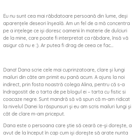
Eu nu sunt cea mai răbdatoare persoană din lume, deși
aparențele deseori înșeală. Am un fel de a mă concentra
pe a ințelege ce iși doresc oamenii în materie de dulciuri
de la mine, care poate fi interpretat ca răbdare, însă vă
asigur că nu e :). Ar putea fi drag de ceea ce fac…
Dana! Dana scrie cele mai cuprinzatoare, clare și lungi
mailuri din câte am primit eu pană acum. A ajuns la noi
indirect, prin fosta noastră colega Alina, pentru că s-a
îndragostit de o tarta de pe blogul ei – tarta cu fistic si
coacaze negre. Sunt mandră să vă spun că m-am ridicat
la nivelul Danei la răspunsuri și eu am scris mailuri lungi și
cât de clare m-am priceput.
Dana este o persoana care știe să ceară ce-și dorește, a
avut de la început în cap cum iși dorește să arate nunta