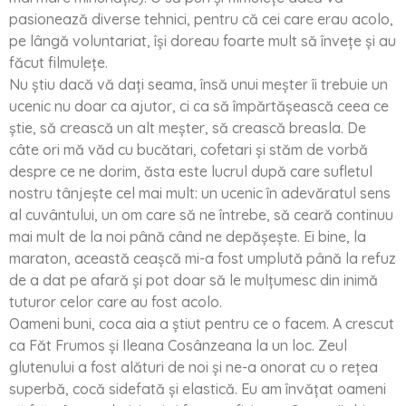
pasionează diverse tehnici, pentru că cei care erau acolo,
pe lângă voluntariat, își doreau foarte mult să învețe și au
făcut filmulețe.
Nu știu dacă vă dați seama, însă unui meșter îi trebuie un
ucenic nu doar ca ajutor, ci ca să împărtășească ceea ce
știe, să crească un alt meșter, să crească breasla. De
câte ori mă văd cu bucătari, cofetari și stăm de vorbă
despre ce ne dorim, ăsta este lucrul după care sufletul
nostru tânjește cel mai mult: un ucenic în adevăratul sens
al cuvântului, un om care să ne întrebe, să ceară continuu
mai mult de la noi până când ne depășește. Ei bine, la
maraton, această ceașcă mi-a fost umplută până la refuz
de a dat pe afară și pot doar să le mulțumesc din inimă
tuturor celor care au fost acolo.
Oameni buni, coca aia a știut pentru ce o facem. A crescut
ca Făt Frumos și Ileana Cosânzeana la un loc. Zeul
glutenului a fost alături de noi și ne-a onorat cu o rețea
superbă, cocă sidefată și elastică. Eu am învățat oameni