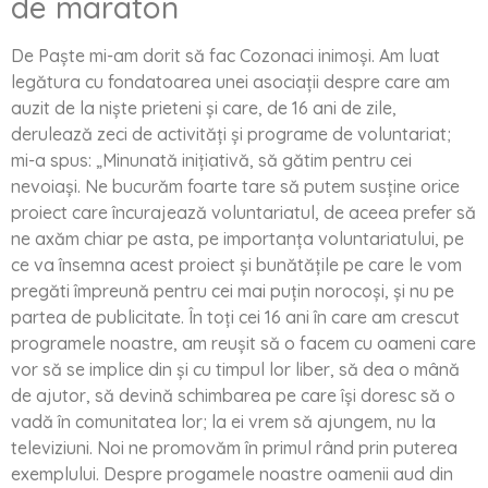
de maraton
De Paște mi-am dorit să fac Cozonaci inimoși. Am luat
legătura cu fondatoarea unei asociații despre care am
auzit de la niște prieteni și care, de 16 ani de zile,
derulează zeci de activități și programe de voluntariat;
mi-a spus: „Minunată inițiativă, să gătim pentru cei
nevoiași. Ne bucurăm foarte tare să putem susține orice
proiect care încurajează voluntariatul, de aceea prefer să
ne axăm chiar pe asta, pe importanța voluntariatului, pe
ce va însemna acest proiect și bunătățile pe care le vom
pregăti împreună pentru cei mai puțin norocoși, și nu pe
partea de publicitate. În toți cei 16 ani în care am crescut
programele noastre, am reușit să o facem cu oameni care
vor să se implice din și cu timpul lor liber, să dea o mână
de ajutor, să devină schimbarea pe care își doresc să o
vadă în comunitatea lor; la ei vrem să ajungem, nu la
televiziuni. Noi ne promovăm în primul rând prin puterea
exemplului. Despre progamele noastre oamenii aud din