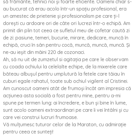
să frământe, tehnici noi și foarte eficiente. Oamenii chiar s-
au bucurat că erau acolo într-un spațiu profesional, era
un amestec de prietenie și profesionalism pe care ți-l
dorești cu ardoare ori de câte ori lucrezi într-o echipă. Am
primit din plin tot ceea ce sufletul meu de cofetar caută zi
de zi: pasiune, temeri, bucurie, mirare, dedicare, muncă în
echipă, cruci în sân pentru cocă, muncă, muncă, muncă. Și
ne-au ieșit din mâini 220 de cozonaci.
Ah, să nu uit de zumzetul si agitația pe care le observam
cu coada ochiului la celelalte echipe, de la mixerele care
băteau albușul pentru umplutură la fetele care tăiau în
cuburi egale rahatul, toate sub ochiul vigilent al Cristinei.
Am cunoscut oameni atât de frumoși încât am impresia că
acțiunea asta socială a fost pentru mine, pentru a-mi
spune pe termen lung: ai încredere, e bun și bine în lume,
sunt acolo oameni extraordinari pe care îi vei întâlni și cu
care vei construi lucruri frumoase.
Vă mulțumesc tuturor celor de la Maraton, cu admirație
pentru ceea ce sunteți!