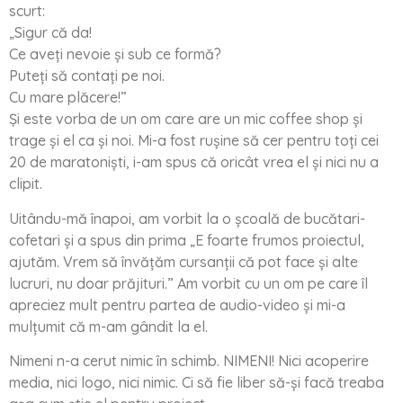
scurt:
„Sigur că da!
Ce aveți nevoie și sub ce formă?
Puteți să contați pe noi.
Cu mare plăcere!”
Și este vorba de un om care are un mic coffee shop și
trage și el ca și noi. Mi-a fost rușine să cer pentru toți cei
20 de maratoniști, i-am spus că oricât vrea el și nici nu a
clipit.
Uitându-mă înapoi, am vorbit la o școală de bucătari-
cofetari și a spus din prima „E foarte frumos proiectul,
ajutăm. Vrem să învățăm cursanții că pot face și alte
lucruri, nu doar prăjituri.” Am vorbit cu un om pe care îl
apreciez mult pentru partea de audio-video și mi-a
mulțumit că m-am gândit la el.
Nimeni n-a cerut nimic în schimb. NIMENI! Nici acoperire
media, nici logo, nici nimic. Ci să fie liber să-și facă treaba