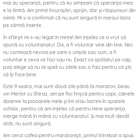
mai au speranță, pentru că eu simțeam că speranța mea
e la limită. Am primit încurajări, sprijin, dar și răspunsuri din
inimă. Mi s-a confirmat că nu sunt singură în mersul ăsta
pe sârmă înainte.
În sfârșit mi s-au legat în minte! Am înțeles ce a vrut să
spună cu voluntariatul. Da, a fi voluntar vine din tine. Nici
nu contează nevoia pe care o umple sau cum, a fi
voluntar e ceva ce faci sau nu. Exact ca spălatul pe cap,
poți alege să nu te speli cu zilele sau o faci pentru că știi
că îți face bine.
Este 9 seara, mai sunt două zile până la maraton, beau
vin Merlot cu Shiraz, am pe foc hrișcă pentru copii, câinele
doarme la picioarele mele și îmi stau lacrimi în spatele
ochilor, pentru că am înțeles că pentru mine speranța
merge mână în mână cu voluntariatul. Și mai mult decât
atât, nu sunt singură.
Am cerut cafea pentru maratoniști, primul întrebat a spus