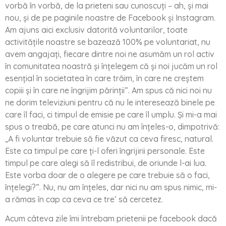
vorbă în vorbă, de la prieteni sau cunoscuți – ah, și mai
nou, și de pe paginile noastre de Facebook și Instagram.
Am ajuns aici exclusiv datorită voluntarilor, toate
activitățile noastre se bazează 100% pe voluntariat, nu
avem angajați, fiecare dintre noi ne asumăm un rol activ
în comunitatea noastră și înțelegem că și noi jucăm un rol
esențial în societatea în care trăim, în care ne creștem
copiii și în care ne îngrijim părinții”. Am spus că nici noi nu
ne dorim televiziuni pentru că nu le interesează binele pe
care îl faci, ci timpul de emisie pe care îl umplu. Și mi-a mai
spus o treabă, pe care atunci nu am înțeles-o, dimpotrivă:
„A fi voluntar trebuie să fie văzut ca ceva firesc, natural.
Este ca timpul pe care ți-l oferi îngrijirii personale. Este
timpul pe care alegi să îl redistribui, de oriunde l-ai lua.
Este vorba doar de o alegere pe care trebuie să o faci,
înțelegi?”. Nu, nu am înțeles, dar nici nu am spus nimic, mi-
a rămas în cap ca ceva ce tre’ să cercetez.
Acum câteva zile îmi întrebam prietenii pe facebook dacă