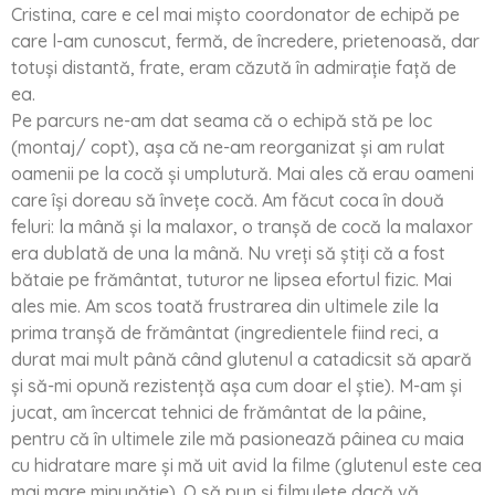
Cristina, care e cel mai mișto coordonator de echipă pe
care l-am cunoscut, fermă, de încredere, prietenoasă, dar
totuși distantă, frate, eram căzută în admirație față de
ea.
Pe parcurs ne-am dat seama că o echipă stă pe loc
(montaj/ copt), așa că ne-am reorganizat și am rulat
oamenii pe la cocă și umplutură. Mai ales că erau oameni
care își doreau să învețe cocă. Am făcut coca în două
feluri: la mână și la malaxor, o tranșă de cocă la malaxor
era dublată de una la mână. Nu vreți să știți că a fost
bătaie pe frământat, tuturor ne lipsea efortul fizic. Mai
ales mie. Am scos toată frustrarea din ultimele zile la
prima tranșă de frământat (ingredientele fiind reci, a
durat mai mult până când glutenul a catadicsit să apară
și să-mi opună rezistență așa cum doar el știe). M-am și
jucat, am încercat tehnici de frământat de la pâine,
pentru că în ultimele zile mă pasionează pâinea cu maia
cu hidratare mare și mă uit avid la filme (glutenul este cea
mai mare minunăție). O să pun și filmulețe dacă vă