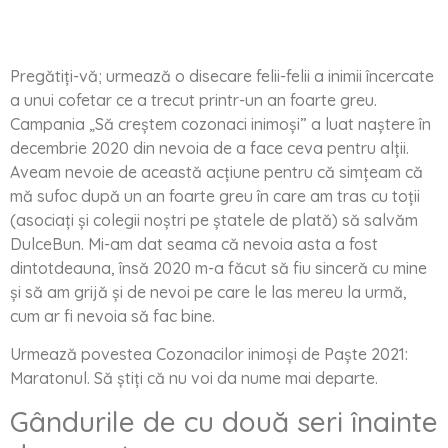
Pregătiți-vă; urmează o disecare felii-felii a inimii încercate
a unui cofetar ce a trecut printr-un an foarte greu.
Campania „Să creștem cozonaci inimoși” a luat naștere în
decembrie 2020 din nevoia de a face ceva pentru alții.
Aveam nevoie de această acțiune pentru că simțeam că
mă sufoc după un an foarte greu în care am tras cu toții
(asociați și colegii noștri pe ștatele de plată) să salvăm
DulceBun. Mi-am dat seama că nevoia asta a fost
dintotdeauna, însă 2020 m-a făcut să fiu sinceră cu mine
și să am grijă și de nevoi pe care le las mereu la urmă,
cum ar fi nevoia să fac bine.
Urmează povestea Cozonacilor inimoși de Paște 2021:
Maratonul. Să știți că nu voi da nume mai departe.
Gândurile de cu două seri înainte