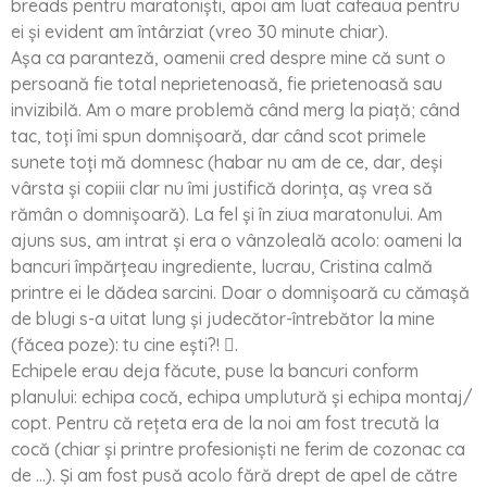
breads pentru maratoniști, apoi am luat cafeaua pentru
ei și evident am întârziat (vreo 30 minute chiar).
Așa ca paranteză, oamenii cred despre mine că sunt o
persoană fie total neprietenoasă, fie prietenoasă sau
invizibilă. Am o mare problemă când merg la piață; când
tac, toți îmi spun domnișoară, dar când scot primele
sunete toți mă domnesc (habar nu am de ce, dar, deşi
vârsta și copiii clar nu îmi justifică dorința, aș vrea să
rămân o domnișoară). La fel și în ziua maratonului. Am
ajuns sus, am intrat și era o vânzoleală acolo: oameni la
bancuri împărțeau ingrediente, lucrau, Cristina calmă
printre ei le dădea sarcini. Doar o domnișoară cu cămașă
de blugi s-a uitat lung și judecător-întrebător la mine
(făcea poze): tu cine ești?! .
Echipele erau deja făcute, puse la bancuri conform
planului: echipa cocă, echipa umplutură și echipa montaj/
copt. Pentru că rețeta era de la noi am fost trecută la
cocă (chiar și printre profesioniști ne ferim de cozonac ca
de …). Și am fost pusă acolo fără drept de apel de către