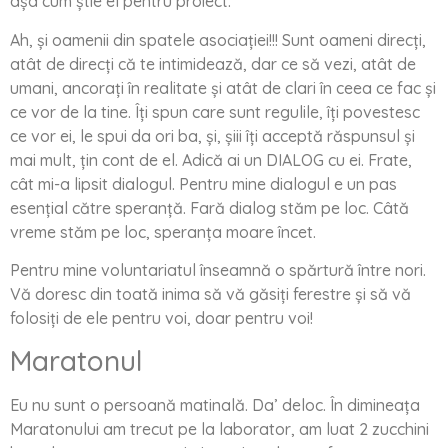
așa cum știe el pentru proiect.
Ah, și oamenii din spatele asociației!!! Sunt oameni direcți,
atât de direcți că te intimidează, dar ce să vezi, atât de
umani, ancorați în realitate și atât de clari în ceea ce fac și
ce vor de la tine. Îți spun care sunt regulile, îți povestesc
ce vor ei, le spui da ori ba, și, șiii îți acceptă răspunsul și
mai mult, țin cont de el. Adică ai un DIALOG cu ei. Frate,
cât mi-a lipsit dialogul. Pentru mine dialogul e un pas
esențial către speranță. Fară dialog stăm pe loc. Câtă
vreme stăm pe loc, speranța moare încet.
Pentru mine voluntariatul înseamnă o spărtură între nori.
Vă doresc din toată inima să vă găsiți ferestre și să vă
folosiți de ele pentru voi, doar pentru voi!
Maratonul
Eu nu sunt o persoană matinală. Da’ deloc. În dimineața
Maratonului am trecut pe la laborator, am luat 2 zucchini