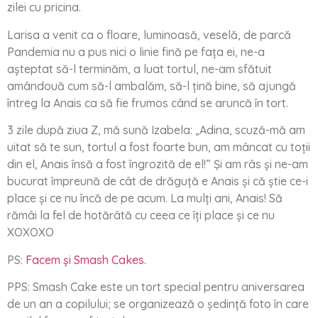
zilei cu pricina.
Larisa a venit ca o floare, luminoasă, veselă, de parcă
Pandemia nu a pus nici o linie fină pe fața ei, ne-a
așteptat să-l terminăm, a luat tortul, ne-am sfătuit
amândouă cum să-l ambalăm, să-l țină bine, să ajungă
întreg la Anais ca să fie frumos când se aruncă în tort.
3 zile după ziua Z, mă sună Izabela: „Adina, scuză-mă am
uitat să te sun, tortul a fost foarte bun, am mâncat cu toții
din el, Anais însă a fost îngrozită de el!” Și am râs și ne-am
bucurat împreună de cât de drăguță e Anais și că știe ce-i
place și ce nu încă de pe acum. La mulți ani, Anais! Să
rămâi la fel de hotărâtă cu ceea ce îți place și ce nu
XOXOXO
PS:
Facem și Smash Cakes.
PPS: Smash Cake este un tort special pentru aniversarea
de un an a copilului; se organizează o ședință foto în care