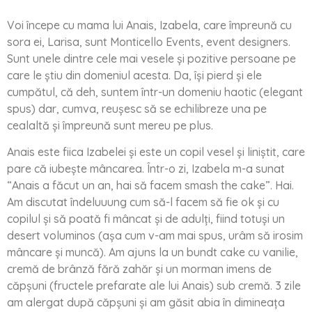
Voi începe cu mama lui Anais, Izabela, care împreună cu
sora ei, Larisa, sunt Monticello Events, event designers.
Sunt unele dintre cele mai vesele și pozitive persoane pe
care le știu din domeniul acesta. Da, își pierd și ele
cumpătul, că deh, suntem într-un domeniu haotic (elegant
spus) dar, cumva, reușesc să se echilibreze una pe
cealaltă și împreună sunt mereu pe plus.
Anais este fiica Izabelei și este un copil vesel și liniștit, care
pare că iubește mâncarea. Într-o zi, Izabela m-a sunat
“Anais a făcut un an, hai să facem smash the cake”. Hai.
Am discutat îndeluuung cum să-l facem să fie ok și cu
copilul și să poată fi mâncat și de adulți, fiind totuși un
desert voluminos (așa cum v-am mai spus, urâm să irosim
mâncare și muncă). Am ajuns la un bundt cake cu vanilie,
cremă de brânză fără zahăr și un morman imens de
căpșuni (fructele prefarate ale lui Anais) sub cremă. 3 zile
am alergat după căpșuni și am găsit abia în dimineața