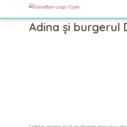
Adina și burgerul
Cofetar amator la 14 ani făceam Non-plus-ultra 