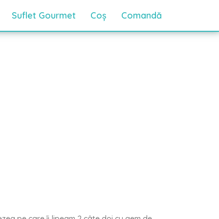
Suflet Gourmet
Coș
Comandă
ezea pe care îi lipeam 2 câte doi cu gem de