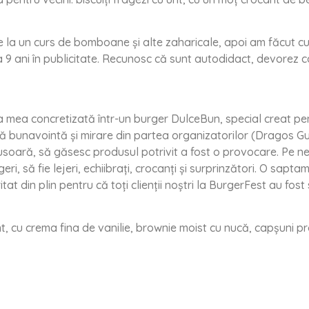
e la un curs de bomboane și alte zaharicale, apoi am făcut cur
9 ani în publicitate. Recunosc că sunt autodidact, devorez car
mea concretizată într-un burger DulceBun, special creat pent
ltă bunavointă și mirare din partea organizatorilor (Dragos G
usoară, să găsesc produsul potrivit a fost o provocare. Pe ne
geri, să fie lejeri, echiibrați, crocanți și surprinzători. O sa
eritat din plin pentru că toți clienții noștri la BurgerFest au fo
, cu crema fina de vanilie, brownie moist cu nucă, capșuni pro