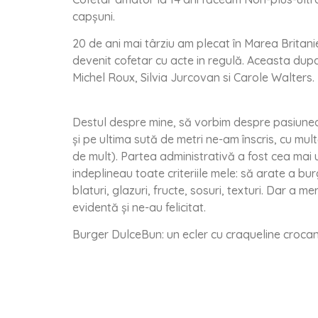
capșuni.
20 de ani mai târziu am plecat în Marea Britani
devenit cofetar cu acte in regulă. Aceasta dupa 
Michel Roux, Silvia Jurcovan si Carole Walters.
Destul despre mine, să vorbim despre pasiunea 
și pe ultima sută de metri ne-am înscris, cu mu
de mult). Partea administrativă a fost cea mai 
indeplineau toate criteriile mele: să arate a bur
blaturi, glazuri, fructe, sosuri, texturi. Dar a m
evidentă și ne-au felicitat.
Burger DulceBun: un ecler cu craqueline crocant