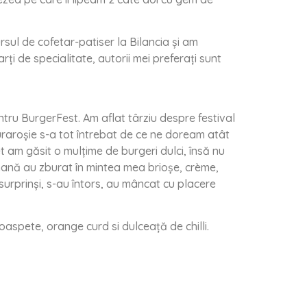
sul de cofetar-patiser la Bilancia și am
ți de specialitate, autorii mei preferați sunt
ru BurgerFest. Am aflat târziu despre festival
uraroșie s-a tot întrebat de ce ne doream atât
t am găsit o mulțime de burgeri dulci, însă nu
ptamană au zburat în mintea mea brioșe, crème,
st surprinși, s-au întors, au mâncat cu placere
aspete, orange curd si dulceață de chilli.