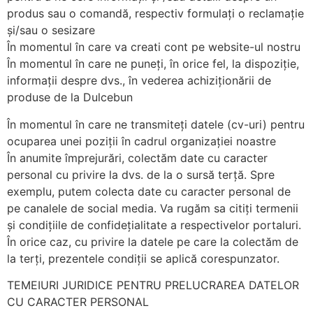
produs sau o comandă, respectiv formulați o reclamație
și/sau o sesizare
În momentul în care va creati cont pe website-ul nostru
În momentul în care ne puneți, în orice fel, la dispoziție,
informații despre dvs., în vederea achiziționării de
produse de la Dulcebun
În momentul în care ne transmiteți datele (cv-uri) pentru
ocuparea unei poziții în cadrul organizației noastre
În anumite împrejurări, colectăm date cu caracter
personal cu privire la dvs. de la o sursă terță. Spre
exemplu, putem colecta date cu caracter personal de
pe canalele de social media. Va rugăm sa citiți termenii
și condițiile de confidețialitate a respectivelor portaluri.
În orice caz, cu privire la datele pe care la colectăm de
la terți, prezentele condiții se aplică corespunzator.
TEMEIURI JURIDICE PENTRU PRELUCRAREA DATELOR
CU CARACTER PERSONAL