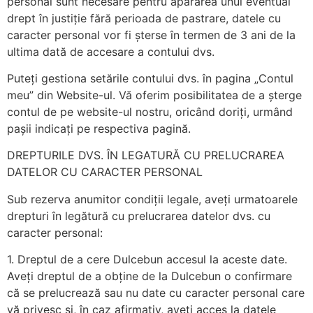
personal sunt necesare pentru apărarea unui eventual
drept în justiție fără perioada de pastrare, datele cu
caracter personal vor fi șterse în termen de 3 ani de la
ultima dată de accesare a contului dvs.
Puteți gestiona setările contului dvs. în pagina „Contul
meu” din Website-ul. Vă oferim posibilitatea de a șterge
contul de pe website-ul nostru, oricând doriți, urmând
pașii indicați pe respectiva pagină.
DREPTURILE DVS. ÎN LEGATURĂ CU PRELUCRAREA
DATELOR CU CARACTER PERSONAL
Sub rezerva anumitor condiții legale, aveți urmatoarele
drepturi în legătură cu prelucrarea datelor dvs. cu
caracter personal:
1. Dreptul de a cere Dulcebun accesul la aceste date.
Aveți dreptul de a obține de la Dulcebun o confirmare
că se prelucrează sau nu date cu caracter personal care
vă privesc și, în caz afirmativ, aveți acces la datele