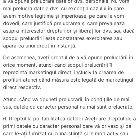
a vă opune prelucrării datelor dvs. personale. Nu vom
mai prelucra datele dvs. cu excepția cazului în care
avem motive legitime și imperioase, pe care le vom
dovedi, care justifică prelucrarea și care prevalează
asupra intereselor drepturilor și liberaților dvs. sau dacă
scopul prelucrării este constatarea exercitarea sau
apararea unui drept în instanță.
De asemenea, aveți dreptul de a vă opune prelucrării în
orice moment, atunci când scopul prelucrării îl
reprezintă marketingul direct, inclusiv la crearea de
profiluri atunci când măsura este legată de marketingul
direct respectiv.
Atunci când vă opuneți prelucrării, în condițiile de mai
sus, datele cu caracter personal nu mai sunt prelucrate.
6. Dreptul la portabilitatea datelor Aveți are dreptul de a
primi datele cu caracter personal care vă privesc și pe
care le-ați furnizat cu bună stiință și în mod activ sau