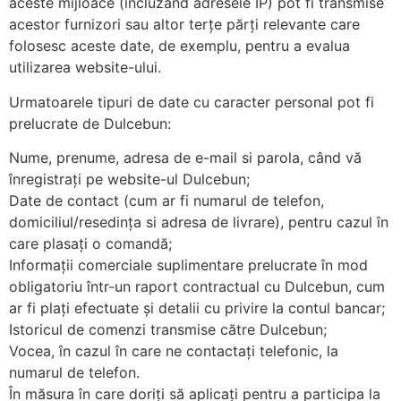
aceste mijloace (incluzând adresele IP) pot fi transmise
acestor furnizori sau altor terțe părți relevante care
folosesc aceste date, de exemplu, pentru a evalua
utilizarea website-ului.
Urmatoarele tipuri de date cu caracter personal pot fi
prelucrate de Dulcebun:
Nume, prenume, adresa de e-mail si parola, când vă
înregistrați pe website-ul Dulcebun;
Date de contact (cum ar fi numarul de telefon,
domiciliul/resedința si adresa de livrare), pentru cazul în
care plasați o comandă;
Informații comerciale suplimentare prelucrate în mod
obligatoriu într-un raport contractual cu Dulcebun, cum
ar fi plați efectuate și detalii cu privire la contul bancar;
Istoricul de comenzi transmise către Dulcebun;
Vocea, în cazul în care ne contactați telefonic, la
numarul de telefon.
În măsura în care doriți să aplicați pentru a participa la