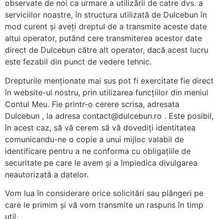
observate de noi ca urmare a utilizării de catre dvs. a
serviciilor noastre, în structura utilizată de Dulcebun în
mod curent și aveți dreptul de a transmite aceste date
altui operator, putând cere transmiterea acestor date
direct de Dulcebun către alt operator, dacă acest lucru
este fezabil din punct de vedere tehnic.
Drepturile menționate mai sus pot fi exercitate fie direct
în website-ul nostru, prin utilizarea funcțiilor din meniul
Contul Meu. Fie printr-o cerere scrisa, adresata
Dulcebun , la adresa contact@dulcebun.ro . Este posibil,
în acest caz, să vă cerem să vă dovediți identitatea
comunicandu-ne o copie a unui mijloc valabil de
identificare pentru a ne conforma cu obligațiile de
securitate pe care le avem și a împiedica divulgarea
neautorizată a datelor.
Vom lua în considerare orice solicitări sau plângeri pe
care le primim și vă vom transmite un raspuns în timp
util.