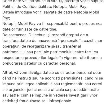
Orice date vei introduce în site-ul/interfața vor fi supuse
Politicii de Confidentialitate Netopia Mobil Pay;
Datele introduse vor fi salvate de catre Netopia Mobil
Pay;
Netopia Mobil Pay va fi responsabilă pentru procesarea
datelor furnizate de către tine.
De asemenea, Dulcebun iși rezervă dreptul de a
transfera datele dumneavoastră personale în cazul unor
operațiuni de reorganizare și/sau transfer al
patrimoniului sau parți ale patrimoniului catre terți cu
respectarea prevederilor legale în vigoare referitoare la
prelucrarea datelor cu caracter personal.
Altfel, vă vom divulga datele cu caracter personal doar
când ne instruiți sau ne acordați permisiunea, când ni se
impune prin legea aplicabilă sau reglementări sau cereri
ale organelor judiciare sau oficiale sa procedăm astfel,
sau astfel cum se impune în vederea investigarii unor
activitați frauduloase sau infracționale.