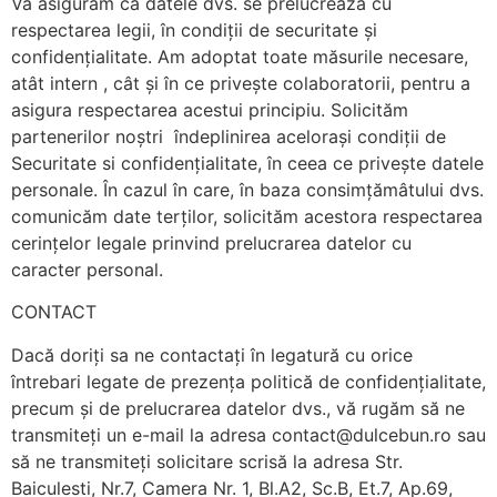
Vă asigurăm că datele dvs. se prelucrează cu
respectarea legii, în condiții de securitate și
confidențialitate. Am adoptat toate măsurile necesare,
atât intern , cât și în ce privește colaboratorii, pentru a
asigura respectarea acestui principiu. Solicităm
partenerilor noștri îndeplinirea acelorași condiții de
Securitate si confidențialitate, în ceea ce privește datele
personale. În cazul în care, în baza consimțămâtului dvs.
comunicăm date terților, solicităm acestora respectarea
cerințelor legale prinvind prelucrarea datelor cu
caracter personal.
CONTACT
Dacă doriți sa ne contactați în legatură cu orice
întrebari legate de prezența politică de confidențialitate,
precum și de prelucrarea datelor dvs., vă rugăm să ne
transmiteți un e-mail la adresa contact@dulcebun.ro sau
să ne transmiteți solicitare scrisă la adresa Str.
Baiculesti, Nr.7, Camera Nr. 1, Bl.A2, Sc.B, Et.7, Ap.69,