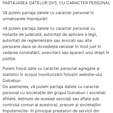
PARTAJAREA DATELOR DVS. CU CARACTER PERSONAL
Vă putem partaja datele cu caracter personal în
urmatoarele împrejurări:
Vă putem partaja datele cu caracter personal cu
instanțe de judecată, autoritați de aplicare a legii,
autoritați de reglementare sau avocați sau alte
persoane daca se dovedește necesar în mod just în
vederea constatării, exercitarii sau apararii unui drept în
justiție.
Putem folosi date cu caracter personal agregate și
statistici în scopul monitorizării folosirii website-ului
Dulcebun .
De asemenea, vă putem partaja datele cu caracter
personal cu societațile din grupul Dulcebun ( societați
afiliate, deținute de aceeași asociați sau aflate sub
controlul comun al acestora), precum și societaților
împuternicite- în principal prestatori de servicii din