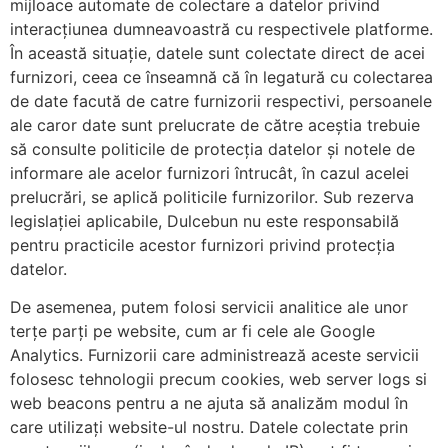
mijloace automate de colectare a datelor privind
interacțiunea dumneavoastră cu respectivele platforme.
În această situație, datele sunt colectate direct de acei
furnizori, ceea ce înseamnă că în legatură cu colectarea
de date facută de catre furnizorii respectivi, persoanele
ale caror date sunt prelucrate de către aceștia trebuie
să consulte politicile de protecția datelor și notele de
informare ale acelor furnizori întrucât, în cazul acelei
prelucrări, se aplică politicile furnizorilor. Sub rezerva
legislației aplicabile, Dulcebun nu este responsabilă
pentru practicile acestor furnizori privind protecția
datelor.
De asemenea, putem folosi servicii analitice ale unor
terțe parți pe website, cum ar fi cele ale Google
Analytics. Furnizorii care administrează aceste servicii
folosesc tehnologii precum cookies, web server logs si
web beacons pentru a ne ajuta să analizăm modul în
care utilizați website-ul nostru. Datele colectate prin