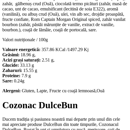
zahăr, gălbenuș crud (Ouă), ciocolată termo picături (zahăr, masă de
cacao, unt de cacao, emulsificant (lecitină de soia E322), aromă
(vanilină), ou albuș crud (Ouă), ulei, vin alb sec, drojdie proaspătă,
fructe confiate, Rom Captain Morgan Original spiced, zahăr vanilat
bourbon (zahăr, păstăi mărunțite de vanilie, extract de vanilie,
bourbon.), coajă de lămâie, coajă de portocală, sare.
Valori nutriționale / 100g
Valoare energetică:
357.86 KCal /1497.29 Kj
Grăsimi:
18.96 g,
Acizi grași saturați:
2.51 g,
Glucide:
33.13 g
Zaharuri:
15.55 g
Proteine:
7.9 g
Sare:
0.24g
Alergeni:
Gluten, Lapte, Fructe cu coajă lemnoasă,Ouă
Cozonac DulceBun
Ducem tradiția și pasiunea noastră mai departe prin unul din cele
mai apreciate produse DulceBun din toate timpurile, Cozonacul
DulceBun. Bogat în unt și umplutura cu nucă, merișoare, coji de