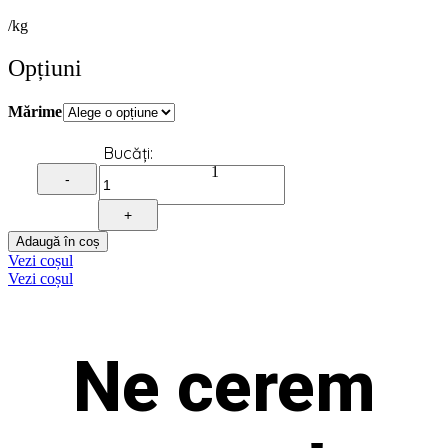
de
/kg
prețuri:
65,00 lei
până
Opțiuni
la
120,00 lei
Mărime
Quantity
1
-
+
Adaugă în coș
Vezi coșul
Vezi coșul
Ne cerem