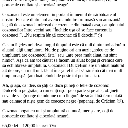
portocale confiate și ciocolată neagră.
Cozonacul este un element important în meniul de sărbătoare al
nostru. Fiecare dintre noi avem o amintire frumoasă sau amuzantă
legată de cozonaci: mirosul de cozonac din toataă casa, campionatul
cozonacilor între vecini sau “Închide uşa că se face current la
cozonaci!”, „Nu respira lângă cozonac că îl deochi!” :))
Ce am înţeles noi de-a lungul timpului este că unii dintre noi adorăm
aluatul, alţii umplutura. Nu de puţine ori am auzit „aoleu ce de
umplutură are cozonacul ăsta” sau „are prea mult aluat, nu simt
nimic”. Aşa că am tot căutat să facem un aluat bogat şi cremos care
să echilibreze umplutură. Cozonacul DulceBun are un aluat maturat
24 de ore, cu mult unt, făcut în aşa fel încât să rămână cât mai mult
timp proaspăt (am luat tehnici de peste tot pentru asta).
Ah, şi aşa, ca idee, să ştiţi că dacă puneţi o felie de cozonac
DulceBun pe grătar, o rumeniţi uşor pe o parte şi pe alta, obţineţi
ceva de vis (merge de minune cu o lingură de smântână fermentată
sau caimac şi nişte gem de coacaze negre (papanaşi de Crăciun 😊).
Cozonac bogat cu unt și umplutură cu nucă, merișoare, coji de
portocale confiate și ciocolată neagră.
Interval
65,00
lei
–
120,00
lei
incl. TVA